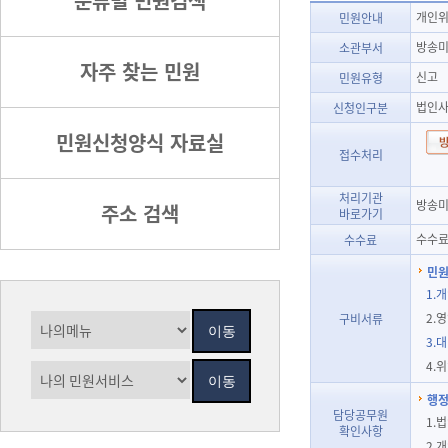
분류별 민원검색
개인위
민원안내
방송
소관부서
자주 찾는 민원
신고
민원유형
법인사
신청인구분
민원신청양식 자료실
접수처리
처리기관
방송미
주소 검색
바로가기
수수료
수수료
민원
1.
2.
구비서류
3.
4.
행정
담당공무원
1.
확인사항
2.