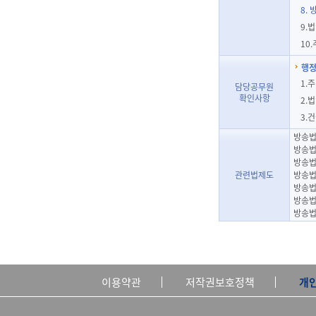
8.
9.
10
행정
1.
담당공무원
확인사항
2.
3.
방송법
방송법
방송법
관련법제도
방송법
방송법
방송법
방송법
이용약관
저작권보호정책
개