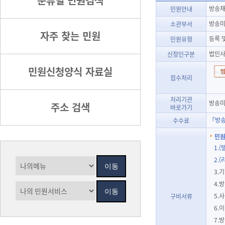
분류별 민원검색
방송채
민원안내
방송미
소관부서
자주 찾는 민원
등록 및
민원유형
법인사
신청인구분
민원신청양식 자료실
접수처리
처리기관
방송미
주소 검색
바로가기
「방송
수수료
민원
1.
2.
3.
4.
5.
구비서류
6.
7.