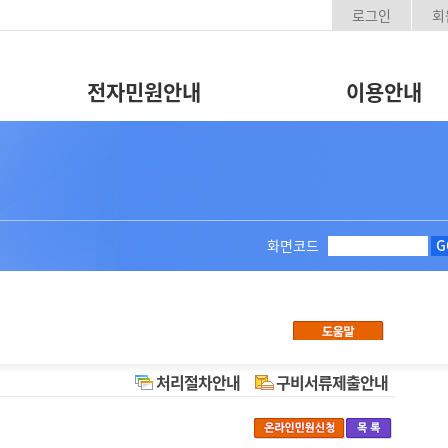
로그인
회
전자민원안내
이용안내
화면코드
G
처리절차안내
구비서류제출안내