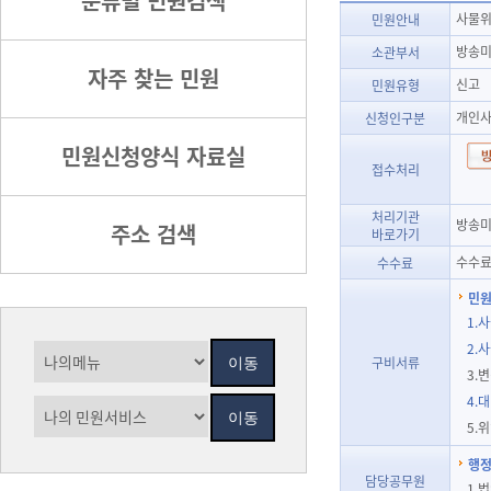
분류별 민원검색
사물위
민원안내
방송
소관부서
자주 찾는 민원
신고
민원유형
개인사
신청인구분
민원신청양식 자료실
접수처리
처리기관
방송미
주소 검색
바로가기
수수료
수수료
민원
1.
2.
구비서류
3.
4.
5.
행정
담당공무원
1.