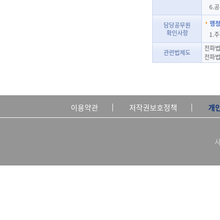
6.
행정
담당공무원
확인사항
1.
전파법
관련법제도
전파법
이용약관
저작권보호정책
개
사