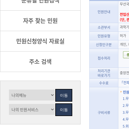
분류별 민원검색
무선국
민원안내
전입신
자주 찾는 민원
(단,
과학기
소관부서
허가
민원유형
민원신청양식 자료실
개인,
신청인구분
접수처리
주소 검색
처리기관
중앙전
바로가기
「전파
수수료
민원
1.
2.
3.
구비서류
4.
5.