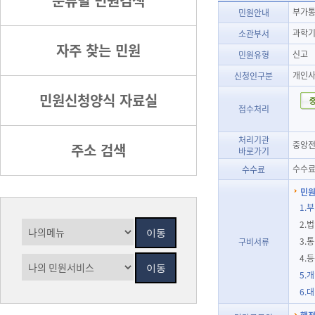
분류별 민원검색
부가통
민원안내
과학기
소관부서
자주 찾는 민원
신고
민원유형
개인사
신청인구분
민원신청양식 자료실
접수처리
처리기관
중앙전
주소 검색
바로가기
수수료
수수료
민원
1.
2.
3.
구비서류
4.
5.
6.