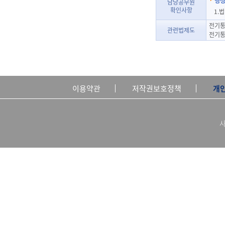
행정
담당공무원
확인사항
1.
전기통
관련법제도
전기통
이용약관
저작권보호정책
개
사