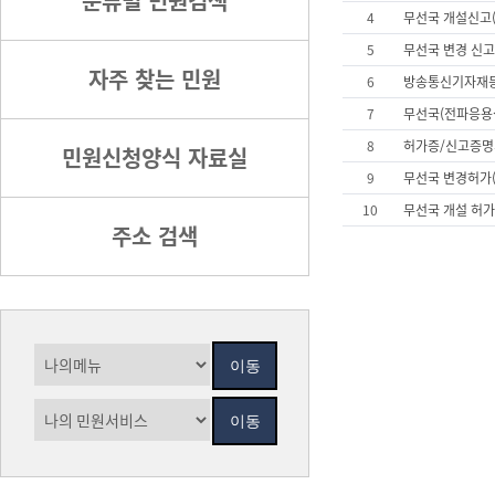
분류별 민원검색
4
무선국 개설신고(
5
무선국 변경 신
자주 찾는 민원
6
방송통신기자재등
7
무선국(전파응용설
8
허가증/신고증명
민원신청양식 자료실
9
무선국 변경허가(
10
무선국 개설 허
주소 검색