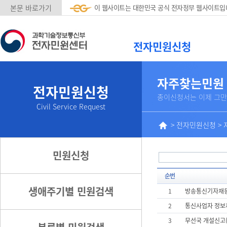
본문 바로가기
이 웹사이트는 대한민국 공식 전자정부 웹사이트입
전자민원신청
자주찾는민원
전자민원신청
종이신청서는 이제 그만
Civil Service Request
>
전자민원신청
>
민원신청
순번
생애주기별 민원검색
1
방송통신기자재등
2
통신사업자 정보
3
무선국 개설신고