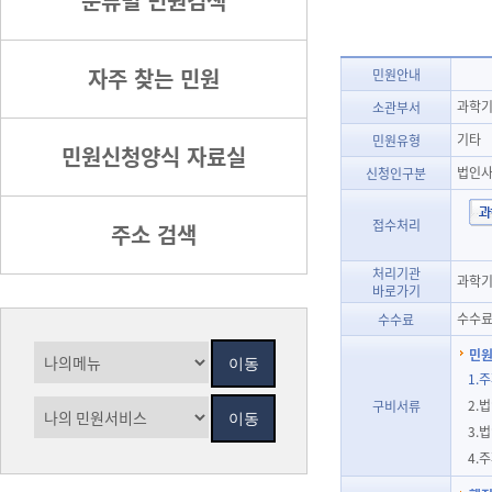
분류별 민원검색
자주 찾는 민원
민원안내
과학기
소관부서
기타
민원유형
민원신청양식 자료실
법인
신청인구분
접수처리
주소 검색
처리기관
과학기
바로가기
수수료
수수료
민원
1.
2.
구비서류
3.
4.