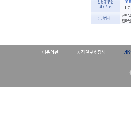
행정
담당공무원
확인사항
1.
전파법
관련법제도
전파법
이용약관
저작권보호정책
개
사