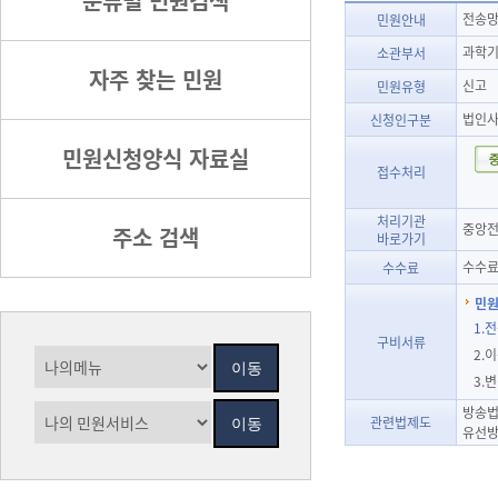
분류별 민원검색
전송망
민원안내
과학기
소관부서
자주 찾는 민원
신고
민원유형
법인
신청인구분
민원신청양식 자료실
접수처리
처리기관
중앙전
주소 검색
바로가기
수수료
수수료
민원
1.
구비서류
2.
3.
방송법
관련법제도
유선방