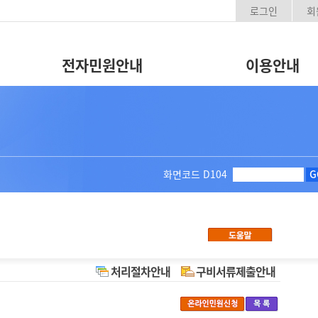
로그인
회
전자민원안내
이용안내
화면코드
D104
G
처리절차안내
구비서류제출안내