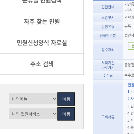
분류별 민원검색
기간통
민원안내
니다.
과학기
소관부서
자주 찾는 민원
등록
민원유형
법인
신청인구분
민원신청양식 자료실
접수처리
주소 검색
처리기관
중앙전
바로가기
수수료
수수료
민원
1.
2.
3.
4.
구비서류
5.
6.