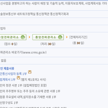
신사업을 경영하고자 하는 사람이 재정 및 기술적 능력, 이용자보호계획, 사업계획서등 기
술정보통신부 네트워크정책실 통신정책관 통신정책기획과
사업자
[전체처리기간]
(총
30
일)
(접수:
0
일)
(처리:
30
일)
파관리소 바로가기(www.crms.go.kr)
 없음
인 제출서류
기간통신사업자 등록 1부
사업계획서 1부
(별지 제1호의2 서식)
법인의 정관 사본 1부 (설립예정법인 포함)
법인의 주주명부 또는 주주 등의 소유에 관한 서류 1부
사업용 주요설비 내역,설치장소를 기재한 서류 1부
통신망구성도 1부